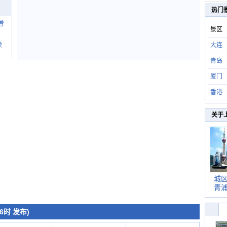
热门
看
景区
大连
续
青岛
厦门
香港
关于
城
青
6时 发布)