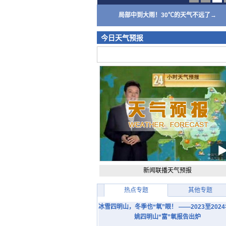
局部中到大雨！30℃的天气不远了→
今日天气预报
新闻联播天气预报
热点专题
其他专题
冰雪四明山，冬季也“氧”眼！ ——2023至202
姚四明山“富”氧报告出炉