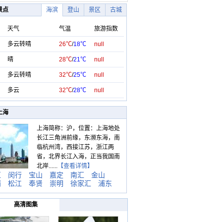
景点
海滨
登山
景区
古城
天气
气温
旅游指数
多云转晴
26℃
/
18℃
null
晴
28℃
/
21℃
null
多云转晴
32℃
/
25℃
null
多云
32℃
/
28℃
null
上海
上海简称：沪，位置：上海地处
长江三角洲前缘，东濒东海，南
临杭州湾，西接江苏，浙江两
省，北界长江入海，正当我国南
北岸......
【查看详情】
区
闵行
宝山
嘉定
南汇
金山
浦
松江
奉贤
崇明
徐家汇
浦东
高清图集