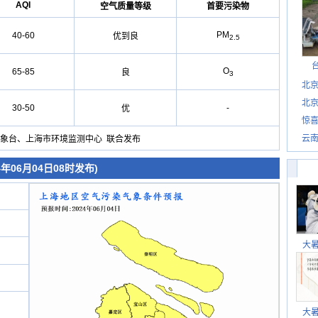
AQI
空气质量等级
首要污染物
PM
40-60
优到良
2.5
O
65-85
良
3
北
北
30-50
-
优
惊
惊喜
云
象台、上海市环境监测中心 联合发布
06月04日08时发布)
大
大