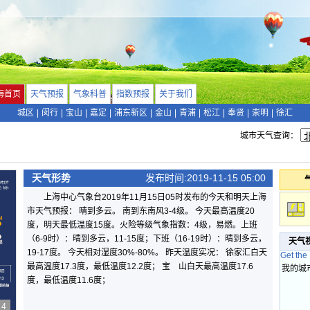
海首页
天气预报
气象科普
指数预报
关于我们
城区
|
闵行
|
宝山
|
嘉定
|
浦东新区
|
金山
|
青浦
|
松江
|
奉贤
|
崇明
|
徐汇
城市天气查询：
天气形势
发布时间:2019-11-15 05:00
上海中心气象台2019年11月15日05时发布的今天和明天上海
市天气预报： 晴到多云。 南到东南风3-4级。 今天最高温度20
度，明天最低温度15度。火险等级气象指数：4级，易燃。上班
（6-9时）：晴到多云，11-15度；下班（16-19时）：晴到多云，
天气
19-17度。 今天相对湿度30%-80%。 昨天温度实况： 徐家汇白天
Get the
最高温度17.3度，最低温度12.2度； 宝 山白天最高温度17.6
我的城
度，最低温度11.6度；
4