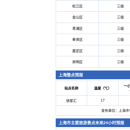
松江区
三级
金山区
三级
青浦区
三级
奉贤区
三级
嘉定区
三级
崇明区
三级
上海整点预报
一
站点名称
温度（℃）
17
徐家汇
发布单位：上海市气象
上海市主要旅游景点未来24小时预报