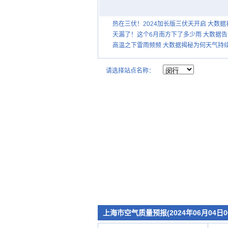
热在三伏！2024加长版三伏天开启 大数据
哪里三伏高温最多
天漏了！这个6月南方下了多少雨 大数据告
诉你暴雨是否越来越多了
高温之下雷雨频频 大数据揭秘为何天气持
晴热还会下雨
请选择站点名称：
上海市空气质量预报(2024年06月04日0