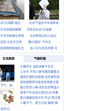
台风“白海豚”逼近
北京气温创今年来新高
京天空现瑰丽朝霞
为防范台风“白海豚”
京天空现鱼鳞云景观
北京降雨过后火烧云
连连 北京天空现
“糖分超标” 今天北
南昆明降雨致城区主
当小鸟与荷花同框 可
生活旅游
气候科普
大暑养生 温和消暑不贪凉
三伏天 不同人群专属防暑要点
暴雨天遇积水倒灌 这份避险提
请收好
连续强降雨可能诱发地质灾害
示请收好
暑节气：南
夏日安然入睡 收好这份降温小
这些前兆要知道
夏季户外活动注意这6点 防暑
贴士
夏日健康享受冷饮 牢记“两注意
健身两不误
小暑节气：南方开启“桑拿”模
一控制”
式 北方陆续进入雨季
暑这样过：