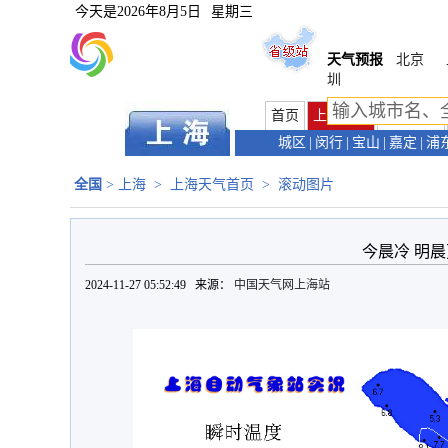
今天是
2026年8月5日
星期三
天气预报
北京
圳
首页
上海首页
天气预报
城区
|
闵行
|
宝山
|
嘉定
|
浦
全国
>
上海
>
上海天气首页
>
滚动图片
今晨冷 明
2024-11-27 05:52:49 来源：
中国天气网上海站