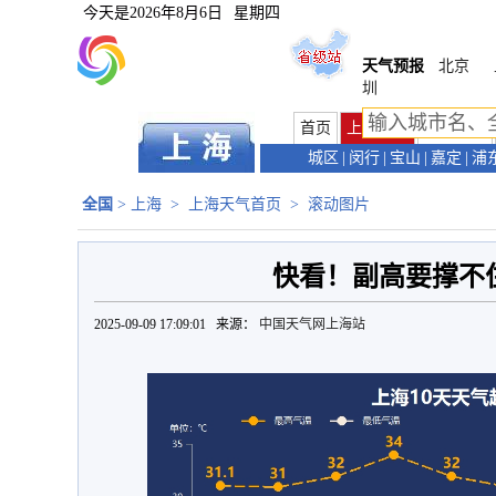
今天是
2026年8月6日
星期四
天气预报
北京
圳
首页
上海首页
天气预报
城区
|
闵行
|
宝山
|
嘉定
|
浦
全国
>
上海
>
上海天气首页
>
滚动图片
快看！副高要撑不
2025-09-09 17:09:01 来源：
中国天气网上海站