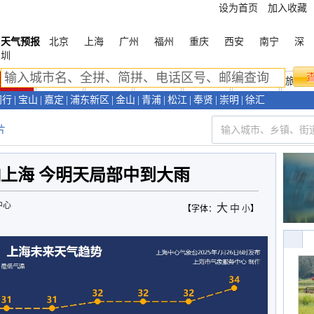
设为首页
加入收藏
天气预报
北京
上海
广州
福州
重庆
西安
南宁
深
圳
上海首页
天气预报
天气预警
新闻资讯
天气视频
环境气象
旅游
闵行
|
宝山
|
嘉定
|
浦东新区
|
金山
|
青浦
|
松江
|
奉贤
|
崇明
|
徐汇
片
上海 今明天局部中到大雨
中心
大
中
【字体：
小
】