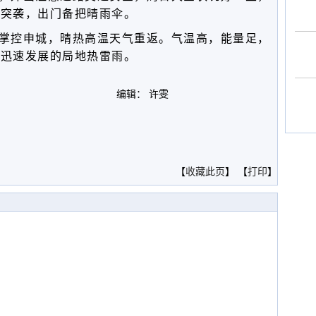
搞突袭，出门备把晴雨伞。
掌控申城，晴热高温天气重返。气温高，能量足，
后迅速发展的局地热雷雨。
编辑： 许雯
。
【
收藏此页
】 【
打印
】