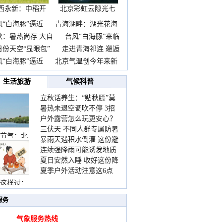
西永新：中稻开
北京彩虹云隙光七
镰抢
彩云
风“白海豚”逼近
青海湖畔：湖光花海
秋：暑热尚存 大自
台风“白海豚”来临
日份天空“显眼包”
走进青海祁连 邂逅
风“白海豚”逼近
北京气温创今年来新
生活旅游
气候科普
立秋话养生：“贴秋膘”莫
暑热未退空调吹不停 3招
着急 先清暑再防燥
户外露营怎么玩更安心？
护住肩颈不酸痛
三伏天 不同人群专属防暑
这份攻略请收好
节气：北
暴雨天遇积水倒灌 这份避
要点请收好
连续强降雨可能诱发地质
险提示请收好
夏日安然入睡 收好这份降
灾害 这些前兆要知道
夏季户外活动注意这6点
温小贴士
防暑健身两不误
这样过：
服务
气象服务热线