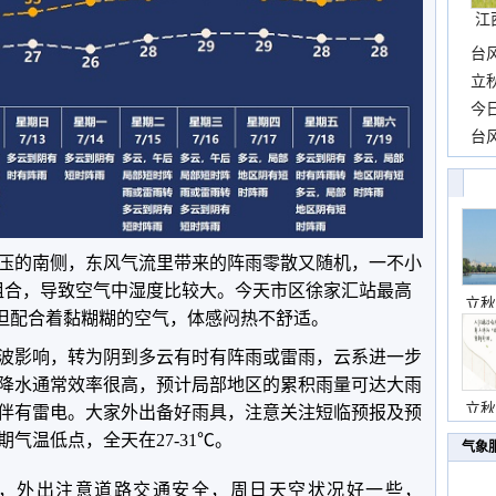
江
台
长
立
前
今
一
台
高
压的南侧，东风气流里带来的阵雨零散又随机，一不小
的组合，导致空气中湿度比较大。今天市区徐家汇站最高
立秋
，但配合着黏糊糊的空气，体感闷热不舒适。
波影响，转为阴到多云有时有阵雨或雷雨，云系进一步
降水通常效率很高，预计局部地区的累积雨量可达大雨
立秋
伴有雷电。大家外出备好雨具，注意关注短临预报及预
气温低点，全天在27-31℃。
气象
，外出注意道路交通安全，周日天空状况好一些，