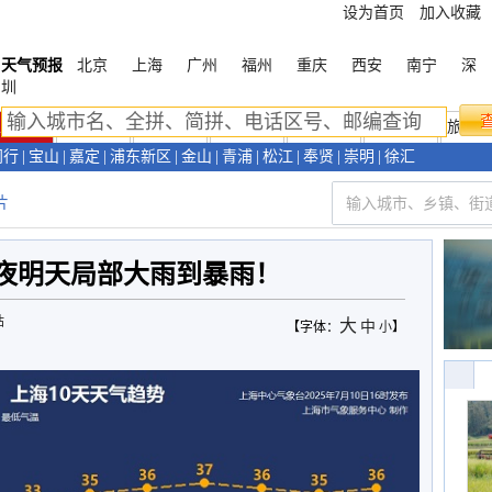
设为首页
加入收藏
天气预报
北京
上海
广州
福州
重庆
西安
南宁
深
圳
上海首页
天气预报
天气预警
新闻资讯
天气视频
环境气象
旅游
闵行
|
宝山
|
嘉定
|
浦东新区
|
金山
|
青浦
|
松江
|
奉贤
|
崇明
|
徐汇
片
夜明天局部大雨到暴雨！
站
大
中
【字体：
小
】