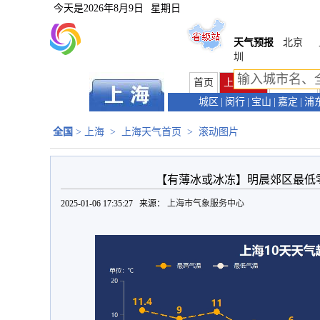
今天是
2026年8月9日
星期日
天气预报
北京
圳
首页
上海首页
天气预报
城区
|
闵行
|
宝山
|
嘉定
|
浦
全国
>
上海
>
上海天气首页
>
滚动图片
【有薄冰或冰冻】明晨郊区最低零
2025-01-06 17:35:27 来源：
上海市气象服务中心