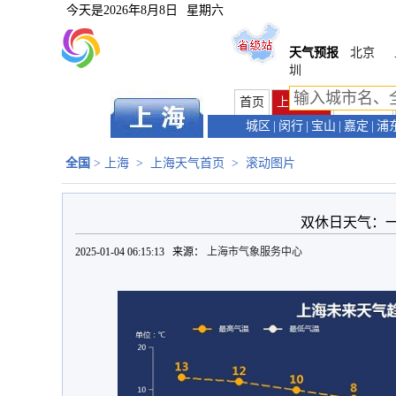
今天是
2026年8月8日
星期六
天气预报
北京
圳
首页
上海首页
天气预报
城区
|
闵行
|
宝山
|
嘉定
|
浦
全国
>
上海
>
上海天气首页
>
滚动图片
双休日天气：
2025-01-04 06:15:13 来源：
上海市气象服务中心