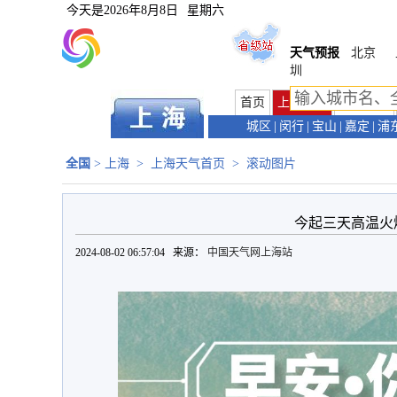
今天是
2026年8月8日
星期六
天气预报
北京
圳
首页
上海首页
天气预报
城区
|
闵行
|
宝山
|
嘉定
|
浦
全国
>
上海
>
上海天气首页
>
滚动图片
今起三天高温火
2024-08-02 06:57:04 来源：
中国天气网上海站