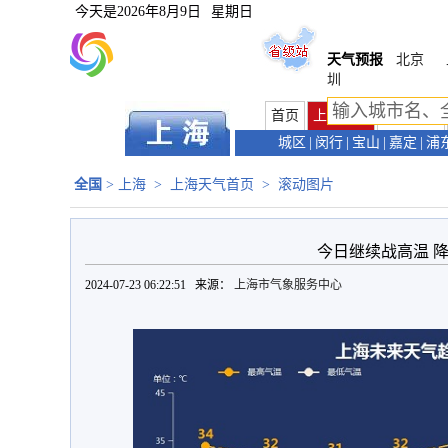
今天是
2026年8月9日
星期日
天气预报
北京
圳
首页
上海首页
天气预报
城区
|
闵行
|
宝山
|
嘉定
|
浦
全国
>
上海
>
上海天气首页
>
滚动图片
今日继续战高温 
2024-07-23 06:22:51 来源：
上海市气象服务中心