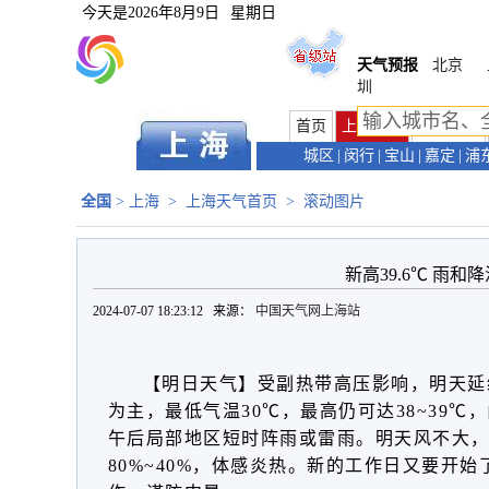
今天是
2026年8月9日
星期日
天气预报
北京
圳
首页
上海首页
天气预报
城区
|
闵行
|
宝山
|
嘉定
|
浦
全国
>
上海
>
上海天气首页
>
滚动图片
新高39.6℃ 雨和
2024-07-07 18:23:12 来源：
中国天气网上海站
【明日天气】
受副热带高压影响，明天
延
为主，最低气温30℃，
最高仍可达38~39℃，
午后局部地区短时阵雨或雷雨。
明天风不大
80%~40%，体感炎热。新的工作日又要开