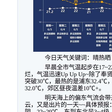
今日天气关键词：晴热晒
早晨全市气温起步在17~2
烂，气温迅速Up Up Up~除了
突破30℃，最热的是浦东32.4
32.0℃，郊区昼夜温差10℃+。
明天海上的偏东气流会带来
云，又是出片的一天~~具体预报
阴，22~29℃，东到东北风3~4