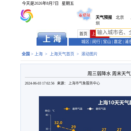
今天是
2026年8月7日
星期五
天气预报
北京
圳
首页
上海首页
天气预报
城区
|
闵行
|
宝山
|
嘉定
|
浦
全国
>
上海
>
上海天气首页
>
滚动图片
周三弱降水 周末天气
2024-06-03 17:02:56 来源：
上海市气象服务中心