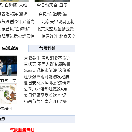
风“白海豚”来临
今日份天空“显眼
前
包”
进青海祁连 邂逅一
台风“白海豚”逼
京气温创今年来新高
北京天空现瑰丽朝
防范台风“白海豚”
北京天空现鱼鳞云景
京降雨过后火烧云惊
惊喜连连 北京天空
生活旅游
气候科普
大暑养生 温和消暑不贪凉
三伏天 不同人群专属防暑
暴雨天遇积水倒灌 这份避
要点请收好
连续强降雨可能诱发地质
险提示请收好
节气：南
夏日安然入睡 收好这份降
灾害 这些前兆要知道
夏季户外活动注意这6点
温小贴士
夏日健康享受冷饮 牢记
防暑健身两不误
小暑节气：南方开启“桑
“两注意一控制”
拿”模式 北方陆续进入雨
这样过：
季
服务
气象服务热线