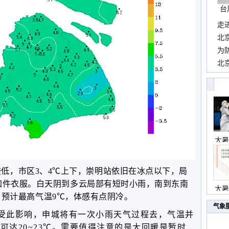
台
走
近
北
霞
为
观
北
现
大暑
低，市区3、4℃上下，崇明站依旧在冰点以下，局
加件衣服。白天阴到多云局部有短时小雨，南到东南
大暑
5%，预计最高气温9℃，体感有点阴冷。
气象
受此影响，申城将有一次小雨天气过程去，气温并
可达20~23℃。需要值得注意的是大回暖是暂时