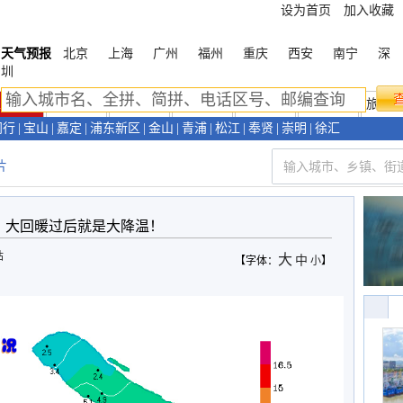
设为首页
加入收藏
天气预报
北京
上海
广州
福州
重庆
西安
南宁
深
圳
上海首页
天气预报
天气预警
新闻资讯
天气视频
环境气象
旅游
闵行
|
宝山
|
嘉定
|
浦东新区
|
金山
|
青浦
|
松江
|
奉贤
|
崇明
|
徐汇
片
大回暖过后就是大降温！
站
大
中
【字体：
小
】