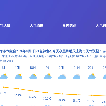
气预报
天气预警
新闻资讯
天气视
海市气象台2026年8月7日21点钟发布今天夜里和明天上海市天气预报：
多
。东北风5级阵风6-7级，沿江沿海地区6级阵风7-8级，明天转6级阵风7-8级，沿江沿
度60%-90%。
16时
17时
18时
19时
20时
21时
22时
2
33.3℃
32.3℃
31.2℃
30.2℃
29.5℃
29.1℃
28.8℃
28