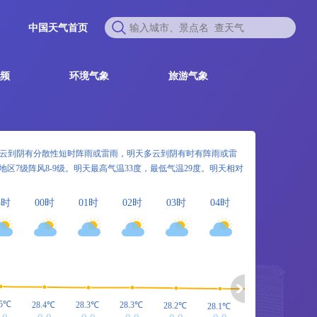
中国天气首页
频
环境气象
旅游气象
云到阴有分散性短时阵雨或雷雨，明天多云到阴有时有阵雨或雷
海地区7级阵风8-9级。明天最高气温33度，最低气温29度。明天相对
3时
00时
01时
02时
03时
04时
05时
06
.5℃
28.5
28.4℃
28.3℃
28.3℃
28.2℃
28.1℃
28.1℃