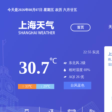
今天是2026年08月07日 星期五 农历 六月廿五
天
首页
22:55 实况
上
℃
雨
30.7
东北风 2级
湿
相对湿度 69%
AQI 26 优
台风蓝色
↑ 33℃
↓ 29℃